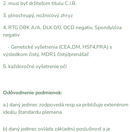
2. musí byť držiteľom titulu C.I.B.
3. plnochrupý, nožnicový zhryz
4. RTG DBK A/A, DLK 0/0, OCD negativ, Spondylóza
negativ
- Genetické vyšetrenia (CEA,DM, HSF4,PRA) s
výsledkom čistý, MDR1 čistý/prenášač
5. každoročné vyšetrenie očí
Odôvodnenie podmienok:
a.) daný jedinec zodpovedá resp.sa približuje exteriérom
ideálu štandardu plemena
b) daný jedinec ovláda základnú poslušnosť a je