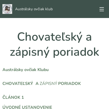
Austrálsky ovčiak klub
Chovateľský a
zápisný poriadok
Austrálsky ovčiak
K
lubu
CHOVATEĽSKÝ A
ZÁPISNÝ
PORIADOK
ČLÁNOK 1
ÚVODNÉ USTANOVENIE