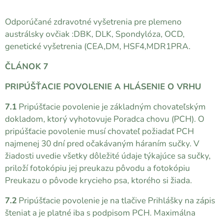
Odporúčané zdravotné vyšetrenia pre plemeno
austrálsky ovčiak :DBK, DLK, Spondylóza, OCD,
genetické vyšetrenia (CEA,DM, HSF4,MDR1PRA.
ČLÁNOK 7
PRIPÚŠŤACIE POVOLENIE A HLÁSENIE O VRHU
7.1
Pripúšťacie povolenie je základným chovateľským
dokladom, ktorý vyhotovuje Poradca chovu (PCH). O
pripúšťacie povolenie musí chovateľ požiadať PCH
najmenej 30 dní pred očakávaným háraním sučky. V
žiadosti uvedie všetky dôležité údaje týkajúce sa sučky,
priloží fotokópiu jej preukazu pôvodu a fotokópiu
Preukazu o pôvode krycieho psa, ktorého si žiada.
7.2
Pripúšťacie povolenie je na tlačive Prihlášky na zápis
šteniat a je platné iba s podpisom PCH. Maximálna