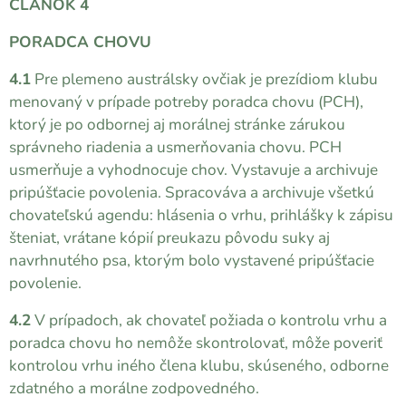
ČLÁNOK 4
PORADCA CHOVU
4.1
Pre plemeno austrálsky ovčiak je prezídiom klubu
menovaný v prípade potreby poradca chovu (PCH),
ktorý je po odbornej aj morálnej stránke zárukou
správneho riadenia a usmerňovania chovu. PCH
usmerňuje a vyhodnocuje chov. Vystavuje a archivuje
pripúšťacie povolenia. Spracováva a archivuje všetkú
chovateľskú agendu: hlásenia o vrhu, prihlášky k zápisu
šteniat, vrátane kópií preukazu pôvodu suky aj
navrhnutého psa, ktorým bolo vystavené pripúšťacie
povolenie.
4.2
V prípadoch, ak chovateľ požiada o kontrolu vrhu a
poradca chovu ho nemôže skontrolovať, môže poveriť
kontrolou vrhu iného člena klubu, skúseného, odborne
zdatného a morálne zodpovedného.