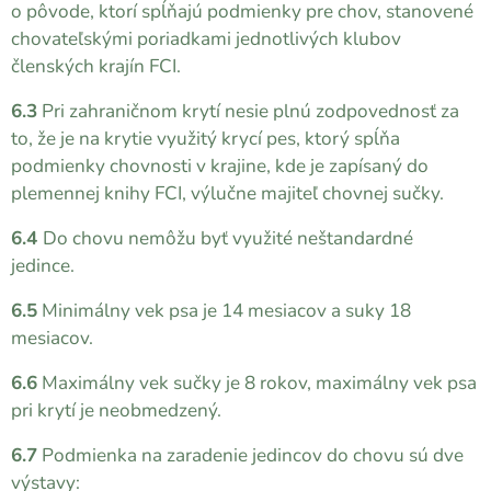
o pôvode, ktorí spĺňajú podmienky pre chov, stanovené
chovateľskými poriadkami jednotlivých klubov
členských krajín FCI.
6.3
Pri zahraničnom krytí nesie plnú zodpovednosť za
to, že je na krytie využitý krycí pes, ktorý spĺňa
podmienky chovnosti v krajine, kde je zapísaný do
plemennej knihy FCI, výlučne majiteľ chovnej sučky.
6.4
Do chovu nemôžu byť využité neštandardné
jedince.
6.5
Minimálny vek psa je 14 mesiacov a suky 18
mesiacov.
6.6
Maximálny vek sučky je 8 rokov, maximálny vek psa
pri krytí je neobmedzený.
6.7
Podmienka na zaradenie jedincov do chovu sú dve
výstavy: