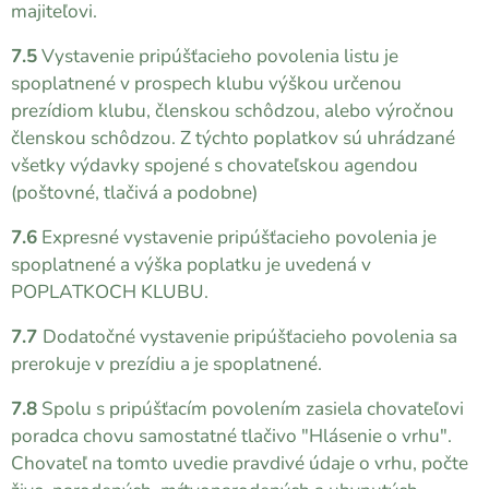
majiteľovi.
7.5
Vystavenie pripúšťacieho povolenia listu je
spoplatnené v prospech klubu výškou určenou
prezídiom klubu, členskou schôdzou, alebo výročnou
členskou schôdzou. Z týchto poplatkov sú uhrádzané
všetky výdavky spojené s chovateľskou agendou
(poštovné, tlačivá a podobne)
7.6
Expresné vystavenie pripúšťacieho povolenia je
spoplatnené a výška poplatku je uvedená v
POPLATKOCH KLUBU.
7.7
Dodatočné vystavenie pripúšťacieho povolenia sa
prerokuje v prezídiu a je spoplatnené.
7.8
Spolu s pripúšťacím povolením zasiela chovateľovi
poradca chovu samostatné tlačivo "Hlásenie o vrhu".
Chovateľ na tomto uvedie pravdivé údaje o vrhu, počte