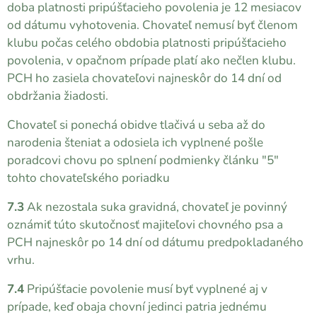
doba platnosti pripúšťacieho povolenia je 12 mesiacov
od dátumu vyhotovenia. Chovateľ nemusí byť členom
klubu počas celého obdobia platnosti pripúšťacieho
povolenia, v opačnom prípade platí ako nečlen klubu.
PCH ho zasiela chovateľovi najneskôr do 14 dní od
obdržania žiadosti.
Chovateľ si ponechá obidve tlačivá u seba až do
narodenia šteniat a odosiela ich vyplnené pošle
poradcovi chovu po splnení podmienky článku "5"
tohto chovateľského poriadku
7.3
Ak nezostala suka gravidná, chovateľ je povinný
oznámiť túto skutočnosť majiteľovi chovného psa a
PCH najneskôr po 14 dní od dátumu predpokladaného
vrhu.
7.4
Pripúšťacie povolenie musí byť vyplnené aj v
prípade, keď obaja chovní jedinci patria jednému