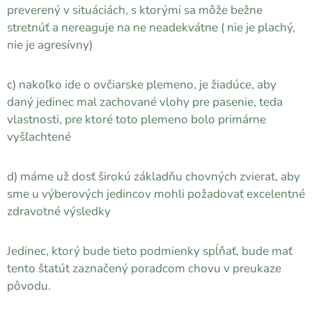
preverený v situáciách, s ktorými sa môže bežne
stretnúť a nereaguje na ne neadekvátne ( nie je plachý,
nie je agresívny)
c) nakoľko ide o ovčiarske plemeno, je žiadúce, aby
daný jedinec mal zachované vlohy pre pasenie, teda
vlastnosti, pre ktoré toto plemeno bolo primárne
vyšľachtené
d) máme už dosť širokú základňu chovných zvierat, aby
sme u výberových jedincov mohli požadovať excelentné
zdravotné výsledky
Jedinec, ktorý bude tieto podmienky spĺňať, bude mať
tento štatút zaznačený poradcom chovu v preukaze
pôvodu.