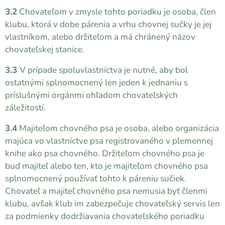
3.2
Chovateľom v zmysle tohto poriadku je osoba, člen
klubu, ktorá v dobe párenia a vrhu chovnej sučky je jej
vlastníkom, alebo držiteľom a má chránený názov
chovateľskej stanice.
3.3
V prípade spoluvlastníctva je nutné, aby bol
ostatnými splnomocnený len jeden k jednaniu s
príslušnými orgánmi ohľadom chovateľských
záležitostí.
3.4
Majiteľom chovného psa je osoba, alebo organizácia
majúca vo vlastníctve psa registrovaného v plemennej
knihe ako psa chovného. Držiteľom chovného psa je
buď majiteľ alebo ten, kto je majiteľom chovného psa
splnomocnený používať tohto k páreniu sučiek.
Chovateľ a majiteľ chovného psa nemusia byť členmi
klubu, avšak klub im zabezpečuje chovateľský servis len
za podmienky dodržiavania chovateľského poriadku