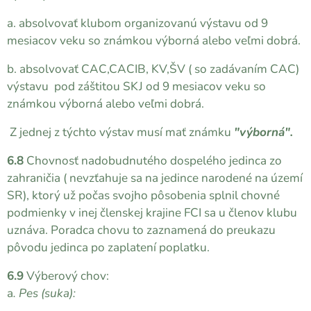
a. absolvovať klubom organizovanú výstavu od 9
mesiacov veku so známkou výborná alebo veľmi dobrá.
b. absolvovať CAC,CACIB, KV,ŠV ( so zadávaním CAC)
výstavu pod záštitou SKJ od 9 mesiacov veku so
známkou výborná alebo veľmi dobrá.
Z jednej z týchto výstav musí mať známku
"výborná".
6.8
Chovnosť nadobudnutého dospelého jedinca zo
zahraničia ( nevzťahuje sa na jedince narodené na území
SR), ktorý už počas svojho pôsobenia splnil chovné
podmienky v inej členskej krajine FCI sa u členov klubu
uznáva. Poradca chovu to zaznamená do preukazu
pôvodu jedinca po zaplatení poplatku.
6.9
Výberový chov:
a
. Pes (suka):