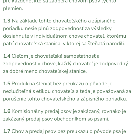
pre každého, kto sa zaoberá chovom psov týchto
plemien.
1.3
Na základe tohto chovateľského a zápisného
poriadku nesie plnú zodpovednosť za výsledky
dosiahnuté v individuálnom chove chovateľ, ktorému
patrí chovateľská stanica, v ktorej sa šteňatá narodili.
1.4
Cieľom je chovateľská samostatnosť a
zodpovednosť v chove, každý chovateľ je zodpovedný
za dobré meno chovateľskej stanice.
1.5
Produkcia šteniat bez preukazu o pôvode je
nezlučiteľná s etikou chovateľa a teda je považovaná za
porušenie tohto chovateľského a zápisného poriadku.
1.6
Komisionálny predaj psov je zakázaný, rovnako je
zakázaný predaj psov obchodníkom so psami.
1.7
Chov a predaj psov bez preukazu o pôvode psa je