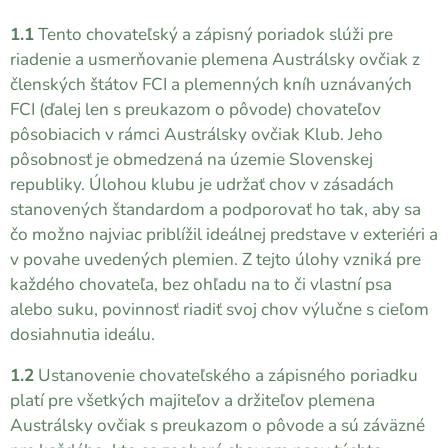
1.1
Tento chovateľský a zápisný poriadok slúži pre
riadenie a usmerňovanie plemena Austrálsky ovčiak z
členských štátov FCI a plemenných kníh uznávaných
FCI (ďalej len s preukazom o pôvode) chovateľov
pôsobiacich v rámci Austrálsky ovčiak Klub. Jeho
pôsobnosť je obmedzená na územie Slovenskej
republiky. Úlohou klubu je udržať chov v zásadách
stanovených štandardom a podporovať ho tak, aby sa
čo možno najviac priblížil ideálnej predstave v exteriéri a
v povahe uvedených plemien. Z tejto úlohy vzniká pre
každého chovateľa, bez ohľadu na to či vlastní psa
alebo suku, povinnosť riadiť svoj chov výlučne s cieľom
dosiahnutia ideálu.
1.2
Ustanovenie chovateľského a zápisného poriadku
platí pre všetkých majiteľov a držiteľov plemena
Austrálsky ovčiak s preukazom o pôvode a sú záväzné