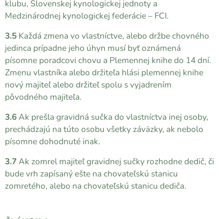
klubu, Slovenskej kynologickej jednoty a
Medzinárodnej kynologickej federácie – FCI.
3.5
Každá zmena vo vlastníctve, alebo držbe chovného
jedinca prípadne jeho úhyn musí byť oznámená
písomne poradcovi chovu a Plemennej knihe do 14 dní.
Zmenu vlastníka alebo držiteľa hlási plemennej knihe
nový majiteľ alebo držiteľ spolu s vyjadrením
pôvodného majiteľa.
3.6
Ak prešla gravidná sučka do vlastníctva inej osoby,
prechádzajú na túto osobu všetky záväzky, ak nebolo
písomne dohodnuté inak.
3.7
Ak zomrel majiteľ gravidnej sučky rozhodne dedič, či
bude vrh zapísaný ešte na chovateľskú stanicu
zomretého, alebo na chovateľskú stanicu dediča.