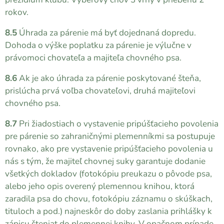
rokov.
8.5
Úhrada za párenie má byť dojednaná dopredu.
Dohoda o výške poplatku za párenie je výlučne v
právomoci chovateľa a majiteľa chovného psa.
8.6
Ak je ako úhrada za párenie poskytované šteňa,
prislúcha prvá voľba chovateľovi, druhá majiteľovi
chovného psa.
8.7
Pri žiadostiach o vystavenie pripúšťacieho povolenia
pre párenie so zahraničnými plemenníkmi sa postupuje
rovnako, ako pre vystavenie pripúšťacieho povolenia u
nás s tým, že majiteľ chovnej suky garantuje dodanie
všetkých dokladov (fotokópiu preukazu o pôvode psa,
alebo jeho opis overený plemennou knihou, ktorá
zaradila psa do chovu, fotokópiu záznamu o skúškach,
tituloch a pod.) najneskôr do doby zaslania prihlášky k
zápisu šteniat do plemennej knihy. V opačnom prípade