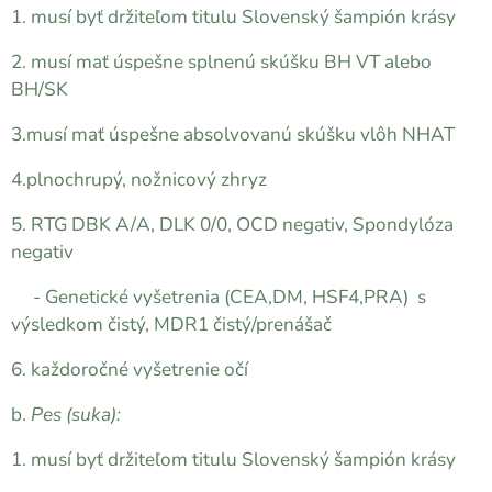
1. musí byť držiteľom titulu Slovenský šampión krásy
2. musí mať úspešne splnenú skúšku BH VT alebo
BH/SK
3.musí mať úspešne absolvovanú skúšku vlôh NHAT
4.plnochrupý, nožnicový zhryz
5. RTG DBK A/A, DLK 0/0, OCD negativ, Spondylóza
negativ
- Genetické vyšetrenia (CEA,DM, HSF4,PRA) s
výsledkom čistý, MDR1 čistý/prenášač
6. každoročné vyšetrenie očí
b.
Pes (suka):
1. musí byť držiteľom titulu Slovenský šampión krásy