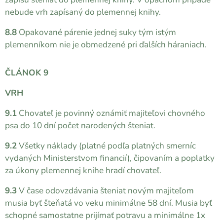
nebude vrh zapísaný do plemennej knihy.
8.8
Opakované párenie jednej suky tým istým
plemenníkom nie je obmedzené pri ďalších háraniach.
ČLÁNOK 9
VRH
9.1
Chovateľ je povinný oznámiť majiteľovi chovného
psa do 10 dní počet narodených šteniat.
9.2
Všetky náklady (platné podľa platných smerníc
vydaných Ministerstvom financií), čipovaním a poplatky
za úkony plemennej knihe hradí chovateľ.
9.3
V čase odovzdávania šteniat novým majiteľom
musia byť šteňatá vo veku minimálne 58 dní. Musia byť
schopné samostatne prijímať potravu a minimálne 1x