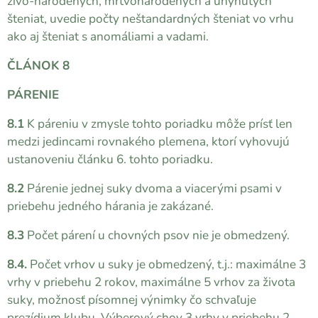
živo-narodených, mŕtvonarodených a uhynutých
šteniat, uvedie počty neštandardných šteniat vo vrhu
ako aj šteniat s anomáliami a vadami.
ČLÁNOK 8
PÁRENIE
8.1
K páreniu v zmysle tohto poriadku môže prísť len
medzi jedincami rovnakého plemena, ktorí vyhovujú
ustanoveniu článku 6. tohto poriadku.
8.2
Párenie jednej suky dvoma a viacerými psami v
priebehu jedného hárania je zakázané.
8.3
Počet párení u chovných psov nie je obmedzený.
8.4
.
Počet vrhov u suky je obmedzený, t.j.: maximálne 3
vrhy v priebehu 2 rokov, maximálne 5 vrhov za života
suky, možnosť písomnej výnimky čo schvaľuje
prezídium klubu. Výberový chov 3 vrhy v priebehu 2