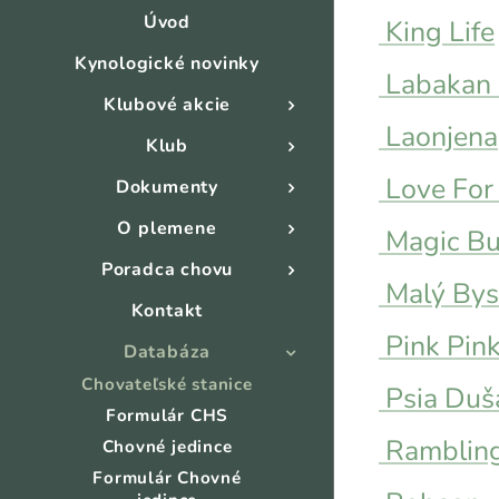
Úvod
King Life
Kynologické novinky
Labakan 
Klubové akcie
Laonjena
Klub
Love For
Dokumenty
O plemene
Magic Bu
Poradca chovu
Malý Bys
Kontakt
Pink Pin
Databáza
Chovateľské stanice
Psia Duš
Formulár CHS
Rambling
Chovné jedince
Formulár Chovné