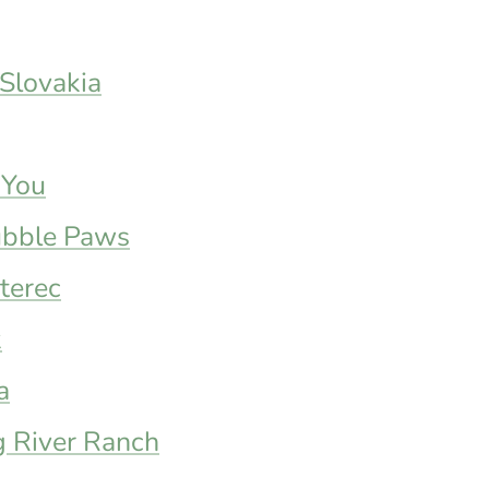
Slovakia
 You
bble Paws
terec
k
a
 River Ranch