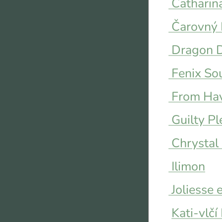
Catharin
Čarovný 
Dragon 
Fenix So
From Hav
Guilty Pl
Chrystal 
Ilimon
Joliesse 
Kati-vlčí