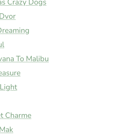
as Crazy Dogs
Dvor
Dreaming
ul
ana To Malibu
easure
Light
et Charme
 Mak