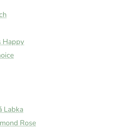
ch
s Happy
hoice
á Labka
amond Rose