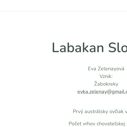
Labakan Slo
Eva Zelenayová
Vznik:
Žabokreky
evka.zelenay@gmail.
Prvý austrálsky ovčiak 
Počet vrhov chovateľskej 