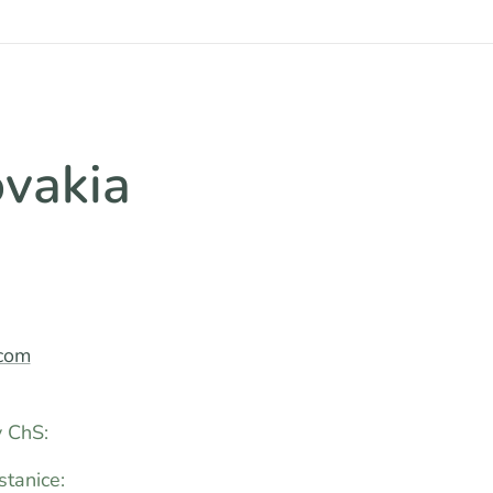
vakia
com
v ChS:
stanice: