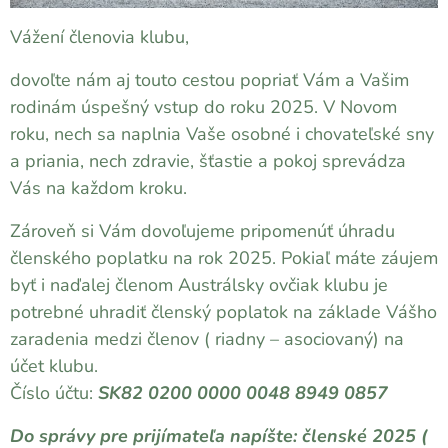
Vážení členovia klubu,
dovoľte nám aj touto cestou popriať Vám a Vašim
rodinám úspešný vstup do roku 2025. V Novom
roku, nech sa naplnia Vaše osobné i chovateľské sny
a priania, nech zdravie, šťastie a pokoj sprevádza
Vás na každom kroku.
Zároveň si Vám dovoľujeme pripomenúť úhradu
členského poplatku na rok 2025. Pokiaľ máte záujem
byť i naďalej členom Austrálsky ovčiak klubu je
potrebné uhradiť členský poplatok na základe Vášho
zaradenia medzi členov ( riadny – asociovaný) na
účet klubu.
Číslo účtu:
SK82 0200 0000 0048 8949 0857
Do správy pre prijímateľa napíšte: členské 2025 (