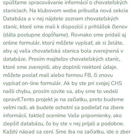
spúšťame spracovávanie informácií o chovateľských
staniciach. Na klubovom webe pribudla nová sekcia
Databáza a v nej nájdete zoznam chovateľských
staníc, ktoré sme mali k dispozícii z prihlášok členov
(dáta postupne dopĺňame). Rovnako sme pridali aj
online formulár, ktorý môžete vypísať, ak si želáte,
aby aj vaša chovateľská stanica bola zverejnená v
databáze. Prosím majiteľov chovateľských staníc,
ktoré sme zverejnili, aby doplnili niektoré údaje,
môžete poslať mail alebo formou FB, či znovu
vypísať on-line formulár. Ak by ste pri svojej CHS
našli chybu, prosím ozvite sa, aby sme to vedeli
opraviť.Tento projekt je na začiatku, preto budeme
veľmi radi, ak budete ochotní sa podieľať na zbere
informácií, taktiež oceníme Vaše pripomienky, ako
zlepšiť databázu, čo by ste v nej prijali a podobne.
Každý nápad sa cení. Sme iba na začiatku, ide o zber