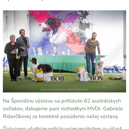
Na Špeciálnu výstavu sa prihlásilo 62 austrálskych
ovčiakov, ďakujeme pani rozhodkyni MVDr. Gabriele
Ridarčíkovej za korektné posúdenie našej výstavy.
Ďakujeme všetkým prihláseným majiteľom za účasť