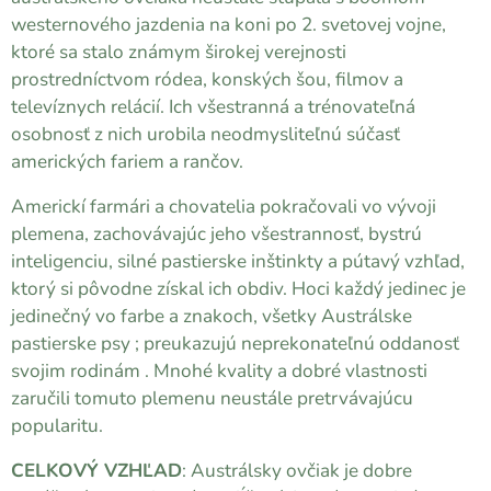
westernového jazdenia na koni po 2. svetovej vojne,
ktoré sa stalo známym širokej verejnosti
prostredníctvom ródea, konských šou, filmov a
televíznych relácií. Ich všestranná a trénovateľná
osobnosť z nich urobila neodmysliteľnú súčasť
amerických fariem a rančov.
Americkí farmári a chovatelia pokračovali vo vývoji
plemena, zachovávajúc jeho všestrannosť, bystrú
inteligenciu, silné pastierske inštinkty a pútavý vzhľad,
ktorý si pôvodne získal ich obdiv. Hoci každý jedinec je
jedinečný vo farbe a znakoch, všetky Austrálske
pastierske psy ; preukazujú neprekonateľnú oddanosť
svojim rodinám . Mnohé kvality a dobré vlastnosti
zaručili tomuto plemenu neustále pretrvávajúcu
popularitu.
CELKOVÝ VZHĽAD
: Austrálsky ovčiak je dobre