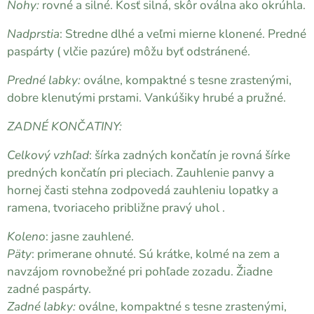
Nohy:
rovné a silné. Kosť silná, skôr oválna ako okrúhla.
Nadprstia
: Stredne dlhé a veľmi mierne klonené. Predné
paspárty ( vlčie pazúre) môžu byť odstránené.
Predné labky:
oválne, kompaktné s tesne zrastenými,
dobre klenutými prstami. Vankúšiky hrubé a pružné.
ZADNÉ KONČATINY:
Celkový vzhľad
: šírka zadných končatín je rovná šírke
predných končatín pri pleciach. Zauhlenie panvy a
hornej časti stehna zodpovedá zauhleniu lopatky a
ramena, tvoriaceho približne pravý uhol .
Koleno
: jasne zauhlené.
Päty
: primerane ohnuté. Sú krátke, kolmé na zem a
navzájom rovnobežné pri pohľade zozadu. Žiadne
zadné paspárty.
Zadné labky:
oválne, kompaktné s tesne zrastenými,