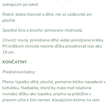
siahajúcim po lakeť.
Rebrá:
dobre klenuté a dlhé, nie sú súdkovité ani
ploché.
Spodná línia a brucho:
primerane vtiahnutá.
Chvost:
rovný, prirodzene dlhý alebo prirodzene krátky.
Pri krátkom chvoste nesmie dĺžka presahovať viac ako
10 cm.
KONČATINY
Predné končatiny:
Plecia: lopatky dlhé, ploché, pomerne blízko nasadené v
kohútiku. Nadlaktie, ktoré by malo mať relatívne
rovnakú dĺžku ako lopatka, pripína sa približne v
pravom uhle k línii ramien, klesajúcimi kolmo na zem.