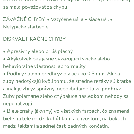
sa mala považovať za chybu
ZÁVAŽNÉ CHYBY: • Vztýčené uši a visiace uši. •
Netypické sfarbenie.
DISKVALIFIKAČNÉ CHYBY:
• Agresívny alebo príliš plachý
• Akýkoľvek pes jasne vykazujúci fyzické alebo
behaviorálne vlastnosti abnormality.
• Podhryz alebo predhryz o viac ako 0,3 mm. Ak sa
zuby nedotýkajú kvôli tomu, že stredné rezáky sú krátke
a inak je zhryz správny, nepokladáme to za podhryz.
Zuby polámané alebo chýbajúce následkom nehody sa
nepenalizujú.
• Biele znaky (škvrny) vo všetkých farbách, čo znamená
biele na tele medzi kohútikom a chvostom, na bokoch
medzi lakťami a zadnej časti zadných končatín.