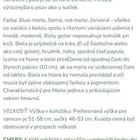
výraznejšia u psov ako u sučiek.
Farba:
Blue merle, čierna, red merle, červená – všetko
vo variácii s bielou spolu s rôznymi variáciami pálenia (
hnedé, medené). Biely golier nepresahuje kohútik pri
koži. Biela je prijateľná na krku (či už čiastočne alebo
ako celý golier), hrudník, nohy, spodná časť papule,
lysina na hlave a biele predĺženie od spodnej časti do
štyroch palcov (10 cm), ak sa meria vo vodorovnej čiare
od lakťov. Biela na hlave by nemala prevládať a oči
musia byť úplne obklopený farbou a pigmentom.
Charakteristický pre Merle jedince s pribúdajúcim
vekom tmavnú.
VEĽKOSŤ:
Výška v kohútiku: Preferovaná výška pre
samcov je 51-58 cm, sučky 46-53 cm. Kvalita nemá byť
obetovaná v prospech veľkosti.
CHYBY:
Každá odchýlka od vyššie uvedených bodov by