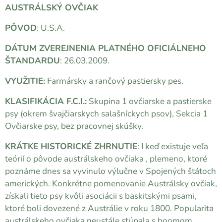
AUSTRÁLSKÝ OVČIAK
PÔVOD
: U.S.A.
DÁTUM ZVEREJNENIA PLATNÉHO OFICIÁLNEHO
ŠTANDARDU
: 26.03.2009.
VYUŽITIE:
Farmársky a rančový pastiersky pes.
KLASIFIKÁCIA F.C.I.:
Skupina 1 ovčiarske a pastierske
psy (okrem švajčiarskych salašníckych psov), Sekcia 1
Ovčiarske psy, bez pracovnej skúšky.
KRÁTKE HISTORICKÉ ZHRNUTIE
: I keď existuje veľa
teórií o pôvode austrálskeho ovčiaka , plemeno, ktoré
poznáme dnes sa vyvinulo výlučne v Spojených štátoch
amerických. Konkrétne pomenovanie Austrálsky ovčiak,
získali tieto psy kvôli asociácii s baskitskými psami,
ktoré boli dovezené z Austrálie v roku 1800. Popularita
austrálskeho ovčiaka neustále stúpala s boomom