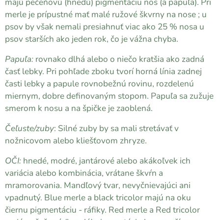
majú pečeňovú (hnedú) pigmentáciu nos (a papuľa). Pri
merle je prípustné mať malé ružové škvrny na nose ; u
psov by však nemali presiahnuť viac ako 25 % nosa u
psov starších ako jeden rok, čo je vážna chyba.
Papuľa:
rovnako dlhá alebo o niečo kratšia ako zadná
časť lebky. Pri pohľade zboku tvorí horná línia zadnej
časti lebky a papule rovnobežnú rovinu, rozdelenú
miernym, dobre definovaným stopom. Papuľa sa zužuje
smerom k nosu a na špičke je zaoblená.
Čeľuste/zuby
: Silné zuby by sa mali stretávať v
nožnicovom alebo kliešťovom zhryze.
OČI:
hnedé, modré, jantárové alebo akákoľvek ich
variácia alebo kombinácia, vrátane škvŕn a
mramorovania. Mandľový tvar, nevyčnievajúci ani
vpadnutý. Blue merle a black tricolor majú na oku
čiernu pigmentáciu - ráfiky. Red merle a Red tricolor