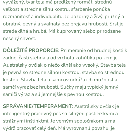
vyvážený, tvar tela má predĺžený formát, strednú
veľkosť a stredne silnú kostru, sfarbenie ponúka
rozmanitosť a individualitu. Je pozorný a živý, pružný a
obratný, pevný a svalnatý bez prejavu hrubosti. Srsť je
strede dlhá a hrubá. Má kupírovaný alebo prirodzene
nesený chvost.
DÔLEŽITÉ PROPORCIE:
Pri meranie od hrudnej kosti k
zadnej časti stehna a od vrcholu kohútika po zem je
Austrálsky ovčiak o niečo dlhší ako vysoký. Stavba tela
je pevná so stredne silnou kostrou. stavba so strednou
kosťou. Stavba tela u samcov odráža ich mužnosť a
samčí výraz bez hrubosti. Sučky majú typický jemný
samičí výraz a sú jemnejšie s pevnou kostrou.
SPRÁVANIE/TEMPERAMENT
: Austrálsky ovčiak je
inteligentný pracovný pes so silnými pastierskymi a
strážnymi inštinktmi. Je verným spoločníkom a má
výdrž pracovať celý deň. Má vyrovnanú povahu, je