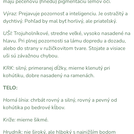
majú pečeňovú (hnedú) pigmentáciu lemov očí.
Výraz:
Prejavuje pozornosť a inteligenciu. Je ostražitý a
dychtivý. Pohľad by mal byť horlivý, ale priateľský.
UŠI:
Trojuholníkové, stredne veľké, vysoko nasadené na
hlavu. Pri plnej pozornosti sa lámu dopredu a dozadu,
alebo do strany v ružičkovitom tvare. Stojate a visiace
uši sú závažnou chybou.
KRK
: silný, primeranej dĺžky, mierne klenutý pri
kohútiku, dobre nasadený na ramenách.
TELO:
Horná línia
: chrbát rovný a silný, rovný a pevný od
kohútika po bedrové kĺbov.
Kríže:
mierne šikmé.
Hrudník:
nie široký, ale hlboký s najnižším bodom