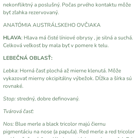
nekonfliktný a poslušný. Počas prvého kontaktu môže
byť zľahka rezervovaný.
ANATÓMIA AUSTRÁLSKEHO OVČIAKA
HLAVA
: Hlava má čisté líniové obrysy , je silná a suchá.
Celková veľkosť by mala byť v pomere k telu.
LEBEČNÁ OBLASŤ:
Lebka
: Horná časť plochá až mierne klenutá. Môže
vykazovať mierny okcipitálny výbežok. Dĺžka a šírka sú
rovnaké.
Stop:
stredný, dobre definovaný.
Tvárová časť:
Nos:
Blue merle a black tricolor majú čiernu
pigmentáciu na nose (a papuľa). Red merle a red tricolor