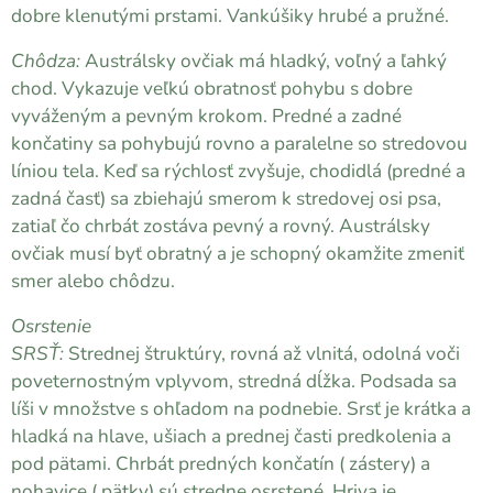
dobre klenutými prstami. Vankúšiky hrubé a pružné.
Chôdza:
Austrálsky ovčiak má hladký, voľný a ľahký
chod. Vykazuje veľkú obratnosť pohybu s dobre
vyváženým a pevným krokom. Predné a zadné
končatiny sa pohybujú rovno a paralelne so stredovou
líniou tela. Keď sa rýchlosť zvyšuje, chodidlá (predné a
zadná časť) sa zbiehajú smerom k stredovej osi psa,
zatiaľ čo chrbát zostáva pevný a rovný. Austrálsky
ovčiak musí byť obratný a je schopný okamžite zmeniť
smer alebo chôdzu.
Osrstenie
SRSŤ:
Strednej štruktúry, rovná až vlnitá, odolná voči
poveternostným vplyvom, stredná dĺžka. Podsada sa
líši v množstve s ohľadom na podnebie. Srsť je krátka a
hladká na hlave, ušiach a prednej časti predkolenia a
pod pätami. Chrbát predných končatín ( zástery) a
nohavice ( pätky) sú stredne osrstené. Hriva je