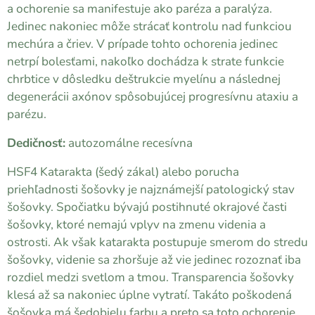
a ochorenie sa manifestuje ako paréza a paralýza.
Jedinec nakoniec môže strácať kontrolu nad funkciou
mechúra a čriev. V prípade tohto ochorenia jedinec
netrpí bolesťami, nakoľko dochádza k strate funkcie
chrbtice v dôsledku deštrukcie myelínu a následnej
degenerácii axónov spôsobujúcej progresívnu ataxiu a
parézu.
Dedičnosť:
autozomálne recesívna
HSF4 Katarakta (šedý zákal) alebo porucha
priehľadnosti šošovky je najznámejší patologický stav
šošovky. Spočiatku bývajú postihnuté okrajové časti
šošovky, ktoré nemajú vplyv na zmenu videnia a
ostrosti. Ak však katarakta postupuje smerom do stredu
šošovky, videnie sa zhoršuje až vie jedinec rozoznať iba
rozdiel medzi svetlom a tmou. Transparencia šošovky
klesá až sa nakoniec úplne vytratí. Takáto poškodená
šošovka má šedobielu farbu a preto sa toto ochorenie