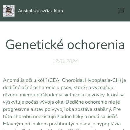
Austrálsky ovčiak klub
Genetické ochorenia
17.01.2024
Anomália očí u kólií (CEA, Choroidal Hypoplasia-CH) je
dedičné očné ochorenie u psov, ktoré sa vyznačuje
rôznou mierou poškodenia sietnice a cievovky, ktorá sa
vyskytuje počas vývoja oka. Dedičné ochorenie nie je
progresívne a stav po vývoji oka zostáva stabilný. Pre
túto chorobu neexistujú žiadne lieky a nedá sa liečiť.
Hlavným príznakom postihnutých psov je hypoplázia