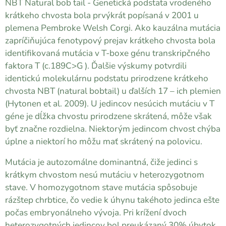
NBT Natural bob tail - Genetická podstata vrodeného
krátkeho chvosta bola prvýkrát popísaná v 2001 u
plemena Pembroke Welsh Corgi. Ako kauzálna mutácia
zapríčiňujúca fenotypový prejav krátkeho chvosta bola
identifikovaná mutácia v T-boxe génu transkripčného
faktora T (c.189C>G ). Ďalšie výskumy potvrdili
identickú molekulárnu podstatu prirodzene krátkeho
chvosta NBT (natural bobtail) u ďalších 17 – ich plemien
(Hytonen et al. 2009). U jedincov nesúcich mutáciu v T
géne je dĺžka chvostu prirodzene skrátená, môže však
byť značne rozdielna. Niektorým jedincom chvost chýba
úplne a niektorí ho môžu mať skrátený na polovicu.
Mutácia je autozomálne dominantná, čiže jedinci s
krátkym chvostom nesú mutáciu v heterozygotnom
stave. V homozygotnom stave mutácia spôsobuje
rázštep chrbtice, čo vedie k úhynu takéhoto jedinca ešte
počas embryonálneho vývoja. Pri krížení dvoch
heterozygotných jedincov bol preukázaný 30% úbytok