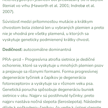
šteniat vo vrhu (Haworth et al. 2001; Indrebø et al.
2007).
Súvislosť medzi prítomnosťou mutácie a krátkym
chvostom bola zistená len u vybraných plemien a preto
nie je vhodná pre všetky plemená, u ktorých sa
vyskytuje geneticky podmienený krátky chvost.
Dedičnosť:
autozomálne dominantná
PRA-prcd – Progresívna atrofia sietnice je dedičné
ochorenie, ktoré sa vyskytuje u mnohých plemien psov
a prejavuje sa rôznymi formami. Forma progresívnej
degenerácie tyčiniek a čapíkov je degenerácia
fotoreceptorov a vyskytuje sa v rôznom veku psa.
Genetická porucha spôsobuje degeneráciu buniek
sietnice v oku. Najprv sú postihnuté tyčinky; preto
najprv nastáva nočná slepota (šeroslepota). Následne
dôjde k poškodeniu čapíkov, čo vedie k úplnej slepote