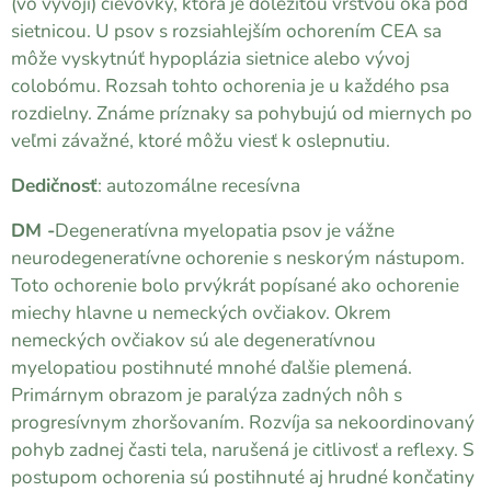
(vo vývoji) cievovky, ktorá je dôležitou vrstvou oka pod
sietnicou. U psov s rozsiahlejším ochorením CEA sa
môže vyskytnúť hypoplázia sietnice alebo vývoj
colobómu. Rozsah tohto ochorenia je u každého psa
rozdielny. Známe príznaky sa pohybujú od miernych po
veľmi závažné, ktoré môžu viesť k oslepnutiu.
Dedičnosť
: autozomálne recesívna
DM -
Degeneratívna myelopatia psov je vážne
neurodegeneratívne ochorenie s neskorým nástupom.
Toto ochorenie bolo prvýkrát popísané ako ochorenie
miechy hlavne u nemeckých ovčiakov. Okrem
nemeckých ovčiakov sú ale degeneratívnou
myelopatiou postihnuté mnohé ďalšie plemená.
Primárnym obrazom je paralýza zadných nôh s
progresívnym zhoršovaním. Rozvíja sa nekoordinovaný
pohyb zadnej časti tela, narušená je citlivosť a reflexy. S
postupom ochorenia sú postihnuté aj hrudné končatiny