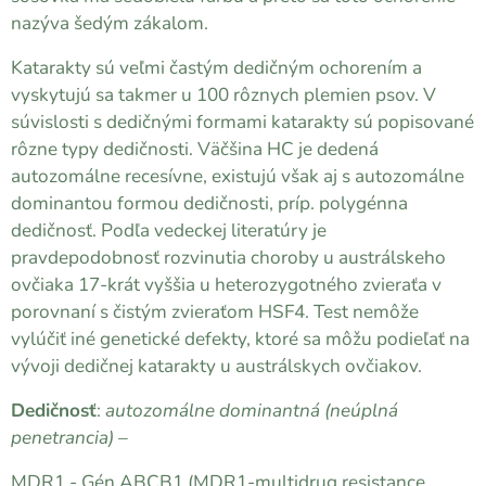
nazýva šedým zákalom.
Katarakty sú veľmi častým dedičným ochorením a
vyskytujú sa takmer u 100 rôznych plemien psov. V
súvislosti s dedičnými formami katarakty sú popisované
rôzne typy dedičnosti. Väčšina HC je dedená
autozomálne recesívne, existujú však aj s autozomálne
dominantou formou dedičnosti, príp. polygénna
dedičnosť. Podľa vedeckej literatúry je
pravdepodobnosť rozvinutia choroby u austrálskeho
ovčiaka 17-krát vyššia u heterozygotného zvieraťa v
porovnaní s čistým zvieraťom HSF4. Test nemôže
vylúčiť iné genetické defekty, ktoré sa môžu podieľať na
vývoji dedičnej katarakty u austrálskych ovčiakov.
Dedičnosť
:
autozomálne dominantná (neúplná
penetrancia) –
MDR1 - Gén ABCB1 (MDR1-multidrug resistance