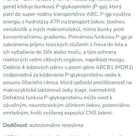
gene) kóduje bunkový P-glykoproteín (P-gp), ktorý
patrí do super-rodiny transportérov ABC. P-gp využíva
energiu z hydrolýzy ATP na transport liekov, toxínov,
xenobiotík a iných makromolekúl, mimo bunky proti
koncentračnému gradientu. Primárnou funkciou P-gp je
zabránenie príjmu toxických zlúčenín z čreva do tela a
ich vytlačenie do žlče alebo moču, a tým ochrana
niektorých veľmi citlivých orgánov, napríklad mozgu.
Delécia 4-bázových párov v psom géne ABCB1 (MDR1)
zodpovedná za kódovanie P-glykoproteínu vedie k
posunu čítacieho rámca, ktorá spôsobí precitlivenosť na
makrocyklické laktónové lieky (napr. ivermektín).
Defektná funkcia P-glykoproteínu môže viesť k
závažným, neurotoxickým účinkom liekov, potenciálne
smrteľným, kvôli zvýšenej expozícii CNS liekmi.
Dedičnosť
:
autozomálne recesívna