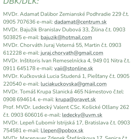
DBK/DLK:
MVDr. Adamať Dalibor Zemianské Podhradie 229 č.t.
0905 707636 e-mail:
dadamat@centrum.sk
MVDr. Bajužik Branislav Dubová 33, Žilina č.t. 0903
503825 e-mail:
bajuzik@hotmail.com
MVDr. Chorváth Juraj Veterná 55, Martin č.t. 0903
612228 e-mail:
juraj.chorvath@gmail.com
MVDr. Inštitoris Ivan Remeselnícka 4, 949 01 Nitra č.t.
0911 645178 e-mail:
vaii@stonline.sk
MVDr. Kučkovská Lucia Studená 1, Piešťany č.t. 0905
220540 e-mail:
luciakuckovska@gmail.com
MVDr. Tomáš Krupa Slanická 465 Námestovo č.tel:
0908 694614. e-mail:
krupa@oravet.sk
Prof. MVDr. Ledecký Valent CSc. Košické Oľšany 262
č.t. 0903 606016 e-mail:
ledecky@uvm.sk
MVDr. Lepeň Ľubomír Istrijská 17, Bratislava č.t. 0903
754581 e-mail:
l.lepen@pobox.sk
MVDr. Macenauer Zdenek Štefánikova 17, Senica č.t.