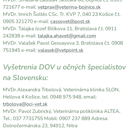
721677 e-mail:
vetprax@veterina-bojnice.sk
MVDr. Imrich Šoltés CSc. Tr. KVP 7, 040 23 Košice č.t.
0905 321270 e-mail:
cassovet@post.sk
MVDr. Talajka Jozef Bilíkova 11, Bratislava č.t. 0911
242838 e-mail:
talajka.ahavet@gmail.com
MVDr. Valašek Pavol Gessayova 3, Bratislava č.t. 0908
751945 e-mail:
valasek@vetpoint.sk
Vyšetrenia DOV u očných špecialistov
na Slovensku:
MVDr.Alexandra Trbolová, Veterinárna klinika SLON,
Hellova 4 Košice, tel. 0948 975 948, email:
trbolova@oci-vet.sk
MVDr. Pavol Zubrický, Veterinárna poliklinika ALTEA,
Tel.: 037 7731755 Mobil: 0907 237 889 Adresa:
Dolnočermánska 23, 94912, Nitra