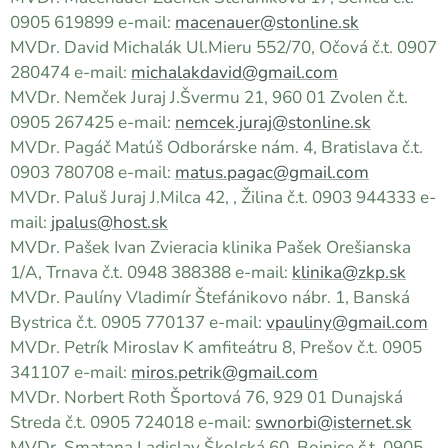
0905 619899 e-mail:
macenauer@stonline.sk
MVDr. David Michalák Ul.Mieru 552/70, Očová č.t. 0907
280474 e-mail:
michalakdavid@gmail.com
MVDr. Nemček Juraj J.Švermu 21, 960 01 Zvolen č.t.
0905 267425 e-mail:
nemcek.juraj@stonline.sk
MVDr. Pagáč Matúš Odborárske nám. 4, Bratislava č.t.
0903 780708 e-mail:
matus.pagac@gmail.com
MVDr. Paluš Juraj J.Milca 42, , Žilina č.t. 0903 944333 e-
mail:
jpalus@host.sk
MVDr. Pašek Ivan Zvieracia klinika Pašek Orešianska
1/A, Trnava č.t. 0948 388388 e-mail:
klinika@zkp.sk
MVDr. Paulíny Vladimír Štefánikovo nábr. 1, Banská
Bystrica č.t. 0905 770137 e-mail:
vpauliny@gmail.com
MVDr. Petrík Miroslav K amfiteátru 8, Prešov č.t. 0905
341107 e-mail:
miros.petrik@gmail.com
MVDr. Norbert Roth Športová 76, 929 01 Dunajská
Streda č.t. 0905 724018 e-mail:
swnorbi@isternet.sk
MVDr. Smatana Ladislav Školská 60, Bojnice č.t. 0905